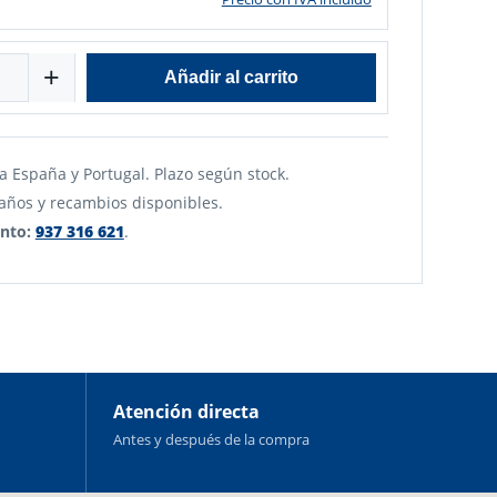
+
Añadir al carrito
a España y Portugal. Plazo según stock.
años y recambios disponibles.
nto:
937 316 621
.
Atención directa
Antes y después de la compra