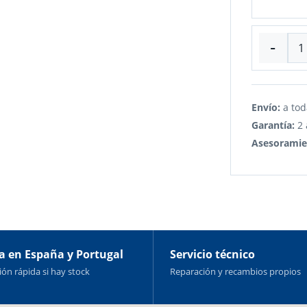
-
Envío:
a tod
Garantía:
2 
Asesoramie
a en España y Portugal
Servicio técnico
ón rápida si hay stock
Reparación y recambios propios