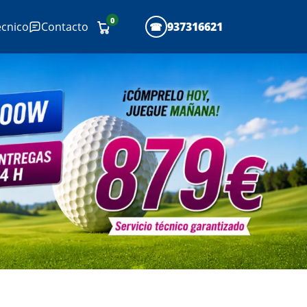
0
écnico
Contacto
937316621