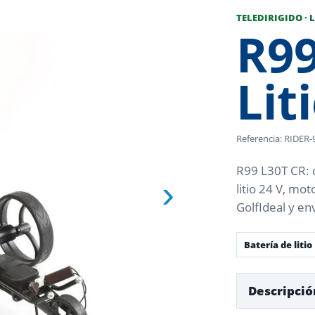
TELEDIRIGIDO · L
R99
Lit
Referencia: RIDER
R99 L30T CR: c
›
litio 24 V, mo
GolfIdeal y en
Batería de litio
Descripció