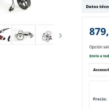
Datos técn
879,
›
Opción sel
Envío a to
Accesor
Precio: