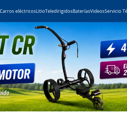
Carros eléctricos
Litio
Teledirigidos
Baterías
Videos
Servicio T