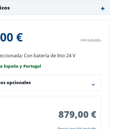
icos
00 €
IVA incluido
eccionada: Con batería de litio 24 V
da España y Portugal
ios opcionales
879,00 €
Precio con IVA incluido