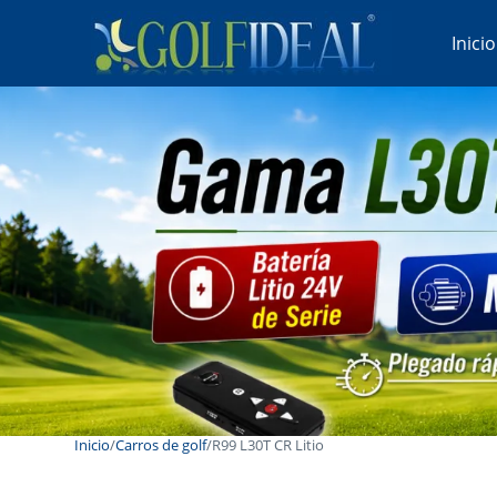
Inicio
Inicio
/
Carros de golf
/
R99 L30T CR Litio