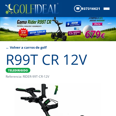
937316621
← Volver a carros de golf
R99T CR 12V
TELEDIRIGIDO
Referencia: RIDER-99T-CR-12V