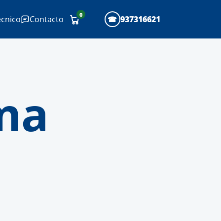
0
écnico
Contacto
937316621
ama