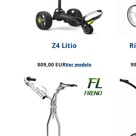
Z4 Litio
Ri
809,00 EUR
9
Ver modelo