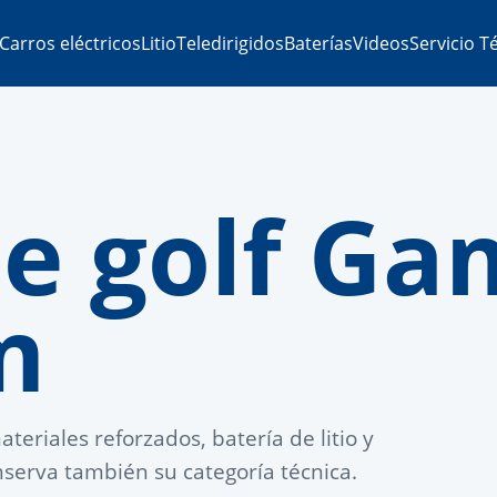
Carros eléctricos
Litio
Teledirigidos
Baterías
Videos
Servicio T
de golf G
m
teriales reforzados, batería de litio y
erva también su categoría técnica.