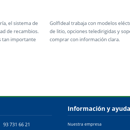
ía, el sistema de
GolfIdeal trabaja con modelos eléctr
lidad de recambios.
de litio, opciones teledirigidas y 
es tan importante
comprar con información clara.
Información y ayud
93 731 66 21
Nuestra empresa