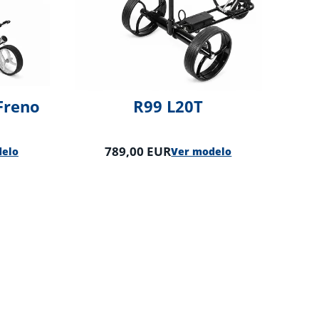
 Freno
R99 L20T
789,00 EUR
delo
Ver modelo